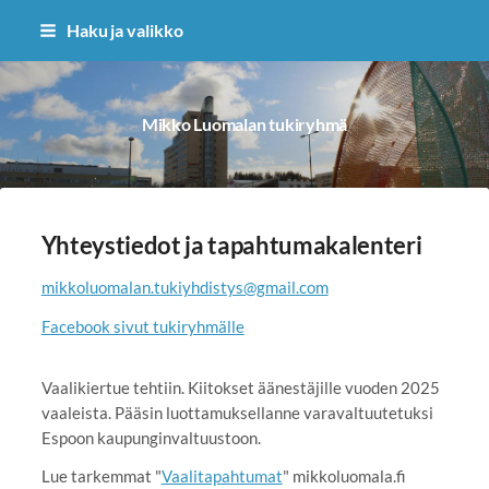
Siirry
Haku ja valikko
sivun
sisältöön
Mikko Luomalan tukiryhmä
Yhteystiedot ja tapahtumakalenteri
mikkoluomalan.tukiyhdistys@gmail.com
Facebook sivut tukiryhmälle
Vaalikiertue tehtiin. Kiitokset äänestäjille vuoden 2025
vaaleista. Pääsin luottamuksellanne varavaltuutetuksi
Espoon kaupunginvaltuustoon.
Lue tarkemmat "
Vaalitapahtumat
" mikkoluomala.fi