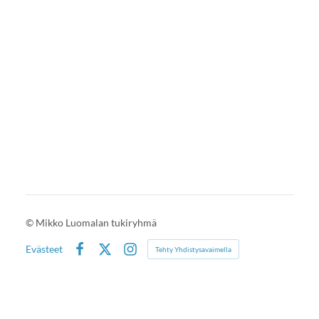
©
Mikko Luomalan tukiryhmä
Evästeet
Tehty Yhdistysavaimella
Facebook
X
Instagram