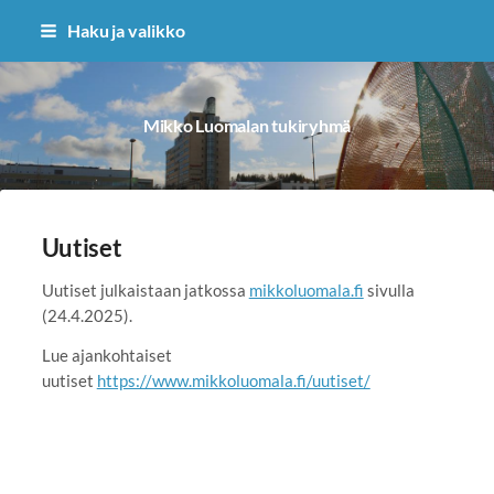
Siirry
Haku ja valikko
sivun
sisältöön
Mikko Luomalan tukiryhmä
Uutiset
Uutiset julkaistaan jatkossa
mikkoluomala.fi
sivulla
(24.4.2025).
Lue ajankohtaiset
uutiset
https://www.mikkoluomala.fi/uutiset/