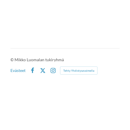
©
Mikko Luomalan tukiryhmä
Evästeet
Tehty Yhdistysavaimella
Facebook
X
Instagram