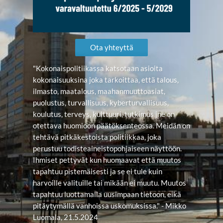
Ota yhteyttä
"Kokonaispolitiikassa katsotaan asioita
kokonaisuuksina joka tarkoittaa, että talous,
ilmasto, maatalous, maahanmuuttoasiat,
puolustus, turvallisuus, kyberturvallisuus,
koulutus, terveys, kulttuuri, tutkimus jne on
otettava huomioon päätöksenteossa. Meidän on
tehtävä pitkäkestoista politiikkaa, joka
perustuu todisteaineistopohjaiseen näyttöön.
Ihmiset pettyvät kun huomaavat että muutos
tapahtuu pistemäisesti ja se ei tule kuin
harvoille valituille tai mikään ei muutu. Muutos
tapahtuu luottamalla uusimpaan tietoon, eikä
pitäytymällä vanhoissa uskomuksissa." - Mikko
Luomala, 21.5.2024