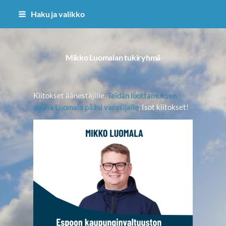
Siirry
Haku ja valikko
sivun
sisältöön
Mikko Luomalan tukiryhmä
Kiitokset äänestäjille.
Teidän luottamuksen
avulla Luomala pääsi varasijalle
. Isot kiitokset!